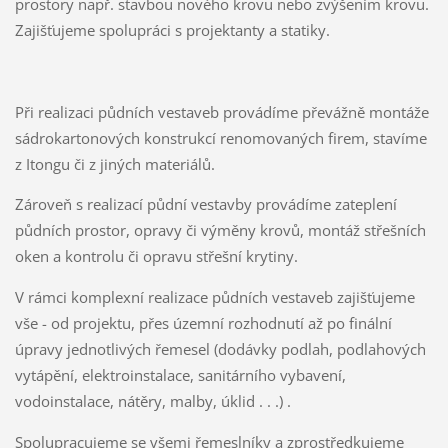
prostory např. stavbou nového krovu nebo zvýšením krovu.
Zajišťujeme spolupráci s projektanty a statiky.
Při realizaci půdních vestaveb provádíme převážně montáže
sádrokartonových konstrukcí renomovaných firem, stavíme
z Itongu či z jiných materiálů.
Zároveň s realizací půdní vestavby provádíme zateplení
půdních prostor, opravy či výměny krovů, montáž střešních
oken a kontrolu či opravu střešní krytiny.
V rámci komplexní realizace půdních vestaveb zajišťujeme
vše - od projektu, přes územní rozhodnutí až po finální
úpravy jednotlivých řemesel (dodávky podlah, podlahových
vytápění, elektroinstalace, sanitárního vybavení,
vodoinstalace, nátěry, malby, úklid . . .) .
Spolupracujeme se všemi řemeslníky a zprostředkujeme