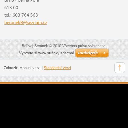
613 00
tel.: 603 764 568
beranekB
@seznam.
cz
Bořivoj Beránek © 2010 Všechna práva vyhrazena.
Vytvořte si www stránky zdarma!
Zobrazit:
Mobilní verzi
|
Standardní verzi