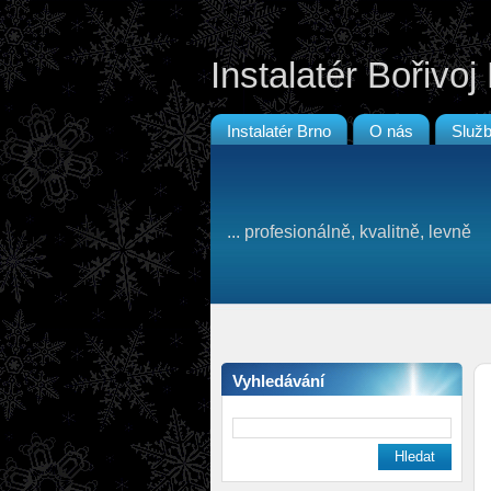
Instalatér Bořivo
Instalatér Brno
O nás
Služ
... profesionálně, kvalitně, levně
Vyhledávání