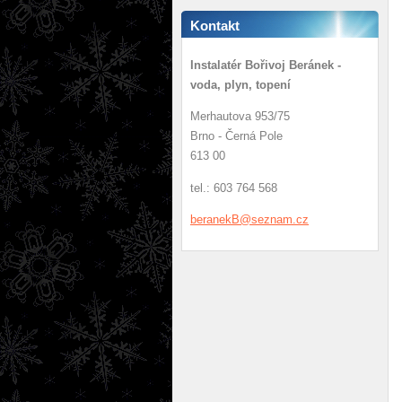
Kontakt
Instalatér Bořivoj Beránek -
voda, plyn, topení
Merhautova 953/75
Brno - Černá Pole
613 00
tel.: 603 764 568
beranekB
@seznam.
cz