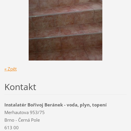
« Zpět
Kontakt
Instalatér Bořivoj Beránek - voda, plyn, topení
Merhautova 953/75
Brno - Černá Pole
613 00